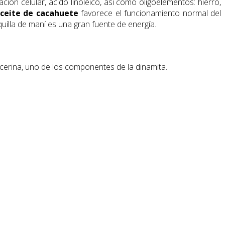
ción celular, ácido linoleico, así como oligoelementos: hierro,
ceite de cacahuete
favorece el funcionamiento normal del
quilla de maní es una gran fuente de energía.
licerina, uno de los componentes de la dinamita.