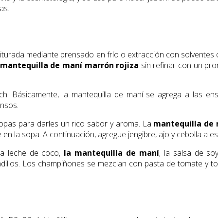
as.
riturada mediante prensado en frío o extracción con solventes
mantequilla de maní marrón rojiza
sin refinar con un pr
h. Básicamente, la mantequilla de maní se agrega a las ens
ensos.
opas para darles un rico sabor y aroma. La
mantequilla de 
en la sopa. A continuación, agregue jengibre, ajo y cebolla a est
La leche de coco,
la mantequilla de maní
, la salsa de so
dillos. Los champiñones se mezclan con pasta de tomate y toci