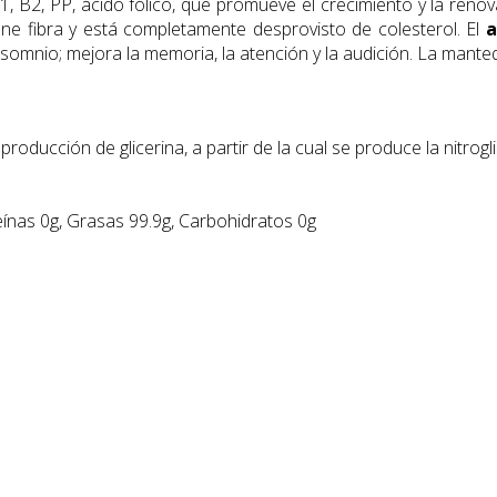
1, B2, PP, ácido fólico, que promueve el crecimiento y la renova
iene fibra y está completamente desprovisto de colesterol. El
a
 insomnio; mejora la memoria, la atención y la audición. La mante
roducción de glicerina, a partir de la cual se produce la nitrog
eínas 0g, Grasas 99.9g, Carbohidratos 0g