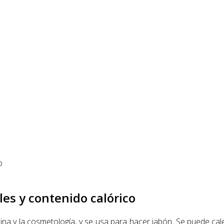
es y contenido calórico
ina y la cosmetología, y se usa para hacer jabón. Se puede cale