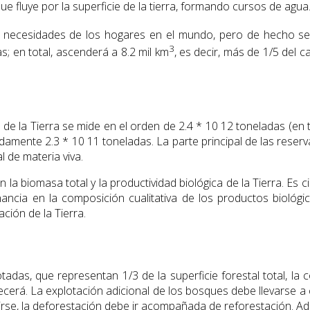
ue fluye por la superficie de la tierra, formando cursos de agua
s necesidades de los hogares en el mundo, pero de hecho se
3
; en total, ascenderá a 8.2 mil km
, es decir, más de 1/5 del 
l de la Tierra se mide en el orden de 2.4 * 10 12 toneladas (en
damente 2.3 * 10 11 toneladas. La parte principal de las reserv
 de materia viva.
 la biomasa total y la productividad biológica de la Tierra. Es 
nancia en la composición cualitativa de los productos biológ
ación de la Tierra.
otadas, que representan 1/3 de la superficie forestal total, l
ecerá. La explotación adicional de los bosques debe llevarse a 
educirse, la deforestación debe ir acompañada de reforestación.