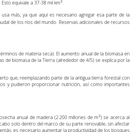
3
. Esto equivale a 37-38 mil km
.
 usa más, ya que aquí es necesario agregar esa parte de la
caudal de los ríos del mundo. Reservas adicionales de recursos
 términos de materia seca). El aumento anual de la biomasa en
as de biomasa de la Tierra (alrededor de 4/5) se explica por la
cierto que, reemplazando parte de la antigua tierra forestal con
icos y pudieron proporcionar nutrición, así como importantes
3
a cosecha anual de madera (2.200 millones de m
) se acerca al
cabo solo dentro del marco de su parte renovable, sin afectar
 Además, es necesario aumentar la productividad de los bosques