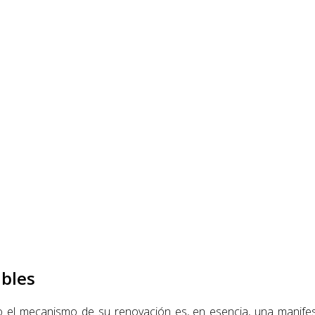
ables
 el mecanismo de su renovación es, en esencia, una manifes