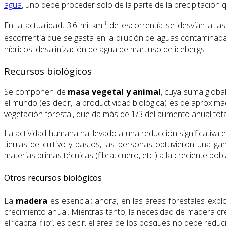
agua
, uno debe proceder solo de la parte de la precipitación q
3
En la actualidad, 3.6 mil km
de escorrentía se desvían a la
escorrentía que se gasta en la dilución de aguas contaminadas
hídricos: desalinización de agua de mar, uso de icebergs.
Recursos biológicos
Se componen de
masa vegetal y animal
, cuya suma globa
el mundo (es decir, la productividad biológica) es de aproxima
vegetación forestal, que da más de 1/3 del aumento anual total
La actividad humana ha llevado a una reducción significativa en
tierras de cultivo y pastos, las personas obtuvieron una ga
materias primas técnicas (fibra, cuero, etc.) a la creciente pobl
Otros recursos biológicos
La
madera
es esencial; ahora, en las áreas forestales expl
crecimiento anual. Mientras tanto, la necesidad de madera cr
el “capital fijo”, es decir, el área de los bosques no debe r