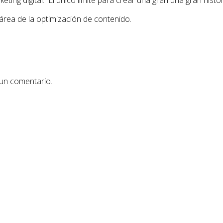
ing digital. El único límite para crear una gran una gran histor
área de la optimización de contenido.
 un comentario.