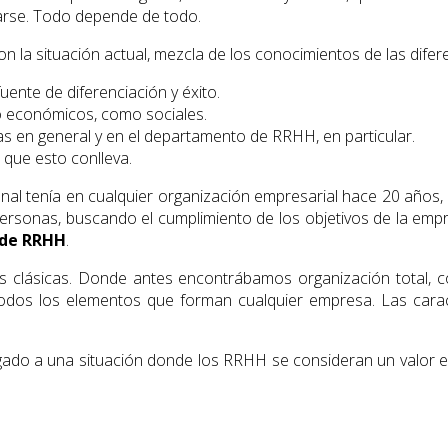
zarse. Todo depende de todo.
la situación actual, mez­cla de los conocimientos de las difer
ente de diferenciación y éxito.
o económicos, como socia­les.
 en general y en el depar­tamento de RRHH, en particular.
 que esto conlleva.
nal tenía en cualquier orga­nización empresarial hace 20 años,
ersonas, buscando el cumplimiento de los objetivos de la empr
de RRHH
.
s clásicas. Donde antes encon­trábamos organización total, co
a todos los elementos que forman cualquier empresa. Las cara
gado a una situación donde los RRHH se consideran un valor e