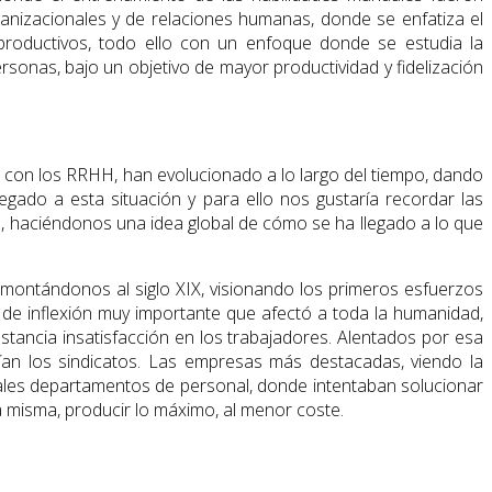
anizacionales y de relaciones humanas, donde se enfatiza el
roductivos, todo ello con un enfoque donde se estudia la
ersonas, bajo un objetivo de mayor productividad y fidelización
e con los RRHH, han evolucionado a lo largo del tiempo, dando
ado a esta situación y para ello nos gus­taría recordar las
, haciéndonos una idea global de cómo se ha llegado a lo que
montándonos al siglo XIX, visionando los primeros es­fuerzos
de inflexión muy importante que afectó a toda la humanidad,
stancia insatisfacción en los trabaja­dores. Alentados por esa
cían los sindicatos. Las empresas más destacadas, viendo la
uales departamentos de personal, donde intentaban solucionar
a misma, pro­ducir lo máximo, al menor coste.