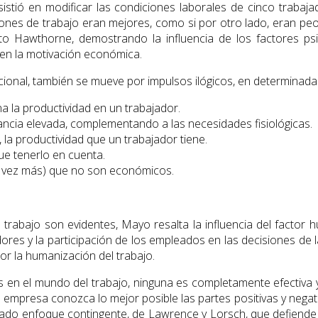
stió en modificar las condiciones laborales de cinco trabajad
ones de trabajo eran mejores, como si por otro lado, eran peor
cto Hawthorne, demostrando la influencia de los factores ps
n la motivación económica.
nal, también se mueve por impulsos ilógicos, en determinadas
na la productividad en un trabajador.
cia elevada, complemen­tando a las necesidades fisiológicas.
la productividad que un trabajador tiene.
ue tenerlo en cuenta.
vez más) que no son eco­nómicos.
del trabajo son evidentes, Mayo resalta la influencia del facto
res y la participación de los empleados en las decisiones de 
or la humaniza­ción del trabajo.
 en el mundo del trabajo, nin­guna es completamente efectiva 
ada empresa conozca lo mejor posible las partes positivas y neg
ado enfoque contingente, de Lawrence y Lorsch, que defiende l