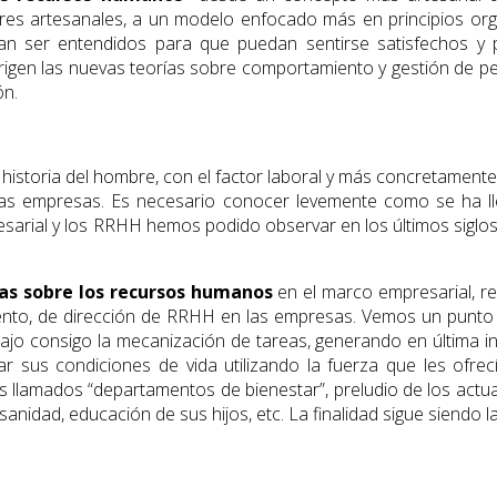
res artesanales, a un modelo enfocado más en principios org
n ser entendidos para que puedan sentir­se satisfechos y p
dirigen las nuevas teorías sobre comporta­miento y gestión de p
ón.
historia del hombre, con el factor laboral y más concretament
las empresas. Es necesario conocer levemente como se ha lleg
esarial y los RRHH hemos podido observar en los últimos siglos
as sobre los recursos huma­nos
en el marco empresarial, re
ento, de dirección de RRHH en las empresas. Vemos un punto 
 trajo consigo la mecanización de tareas, generando en última in
rar sus condiciones de vida utilizando la fuerza que les ofre
s llamados “departamentos de bienestar”, preludio de los act
anidad, educación de sus hijos, etc. La finalidad sigue siendo l