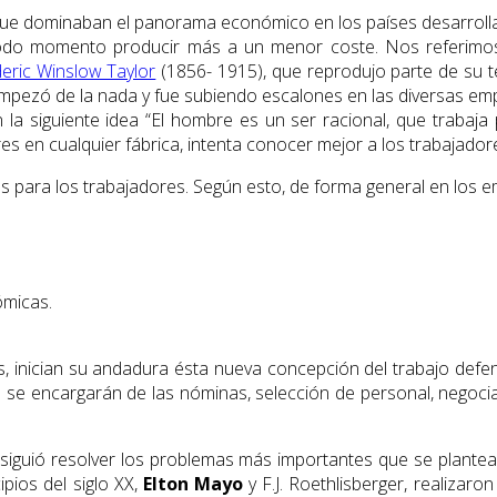
as que dominaban el panora­ma económico en los países desarrol
n todo momento producir más a un menor coste. Nos referim
eric Winslow Taylor
(1856- 1915), que reprodujo parte de su te
empezó de la nada y fue subiendo escalones en las diversas em
la siguiente idea “El hombre es un ser racional, que trabaja
res en cualquier fábrica, intenta conocer mejor a los trabajador
s para los trabajadores. Según esto, de forma general en los
micas.
s, inician su andadura ésta nueva concepción del trabajo defe
se encargarán de las nóminas, selección de personal, negociar
nsiguió resolver los problemas más importantes que se plante
pios del siglo XX,
Elton Mayo
y F.J. Roethlisberger, realizar