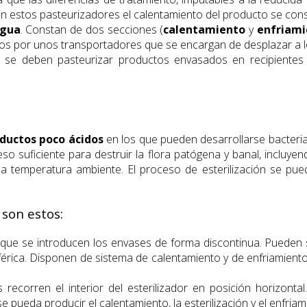
n estos pasteurizadores el calentamiento del producto se cons
agua
. Constan de dos secciones (
calentamiento
y
enfriami
s por unos transportadores que se encargan de desplazar a los
 se deben pasteurizar productos envasados en recipientes d
ductos poco ácidos
en los que pueden desarrollarse bacterias
 suficiente para destruir la flora patógena y banal, incluyen
o a temperatura ambiente. El proceso de esterilización se pu
son estos:
que se introducen los envases de forma discontinua. Pueden se
férica. Disponen de sistema de calentamiento y de enfriamiento
s recorren el interior del esterilizador en posición horizo
 pueda producir el calentamiento, la esterilización y el enfriam