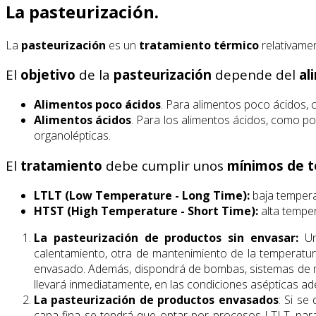
La pasteurización.
La
pasteurización
es un
tratamiento térmico
relativamen
El
objetivo
de la
pasteurización
depende del
al
Alimentos poco ácidos
. Para alimentos poco ácidos, co
Alimentos ácidos
. Para los alimentos ácidos, como po
organolépticas.
El
tratamiento
debe cumplir unos
mínimos de t
LTLT (Low Temperature - Long Time):
baja tempera
HTST (High Temperature - Short Time):
alta tempe
La pasteurización de productos sin envasar:
Un
calentamiento, otra de mantenimiento de la temperatur
envasado. Además, dispondrá de bombas, sistemas de med
llevará inmediatamente, en las condiciones asépticas ad
La pasteurización de productos envasados
: Si se
capa fina se tendrá que optar por procesos LTLT, para 