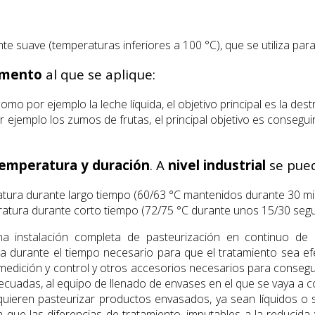
te suave (temperaturas inferiores a 100 °C), que se utiliza par
imento
al que se aplique:
mo por ejemplo la leche líquida, el objetivo principal es la dest
r ejemplo los zumos de frutas, el principal objetivo es consegu
emperatura y duración
. A
nivel industrial
se pued
tura durante largo tiempo (60/63 °C mantenidos durante 30 mi
ratura durante corto tiempo (72/75 °C durante unos 15/30 seg
a instalación completa de pasteurización en continuo de 
a durante el tiempo necesario para que el tratamiento sea ef
ición y control y otros accesorios necesarios para conseguir
ecuadas, al equipo de llenado de envases en el que se vaya a co
 quieren pasteurizar productos envasados, ya sean líquidos o s
que las diferencias de tratamiento, imputables a la reducida v