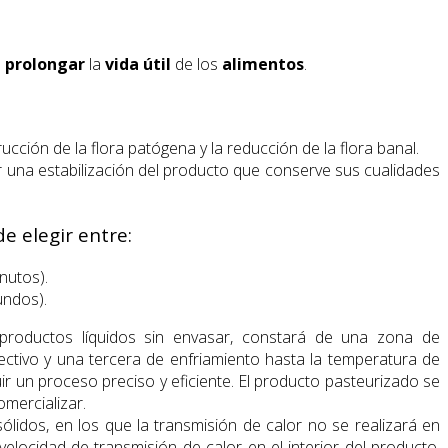
a
prolongar
la
vida útil
de los
alimentos
.
rucción de la flora patógena y la reducción de la flora banal.
ir una estabilización del producto que conserve sus cualidades
e elegir entre:
nutos).
undos).
productos líquidos sin envasar, constará de una zona de
ectivo y una tercera de enfriamiento hasta la temperatura de
 un proceso preciso y eficiente. El producto pasteurizado se
mercializar.
ólidos, en los que la transmisión de calor no se realizará en
elocidad de transmisión de calor en el interior del producto,