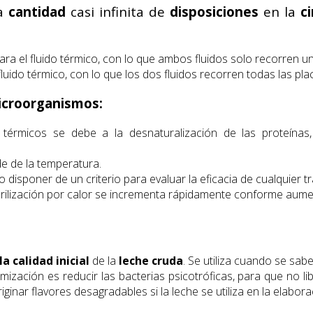
na
cantidad
casi infinita de
disposiciones
en la
c
ara el fluido térmico, con lo que ambos fluidos solo recorren un
fluido térmico, con lo que los dos fluidos recorren todas las pla
microorganismos:
 térmicos se debe a la desnaturalización de las proteínas,
e de la temperatura.
 disponer de un criterio para evaluar la eficacia de cualquier t
sterilización por calor se incrementa rápidamente conforme aume
a calidad inicial
de la
leche cruda
. Se utiliza cuando se sab
rmización es reducir las bacterias psicotróficas, para que no lib
ginar flavores desagradables si la leche se utiliza en la elabor