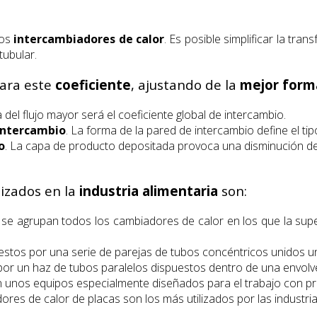
los
intercambiadores de calor
. Es posible simplificar la tr
ubular.
ara este
coeficiente
, ajustando de la
mejor form
 del flujo mayor será el coeficiente global de intercambio.
 intercambio
. La forma de la pared de intercambio define el ti
o
. La capa de producto depositada provoca una disminución de l
izados en la
industria alimentaria
son:
 se agrupan todos los cambiadores de calor en los que la supe
estos por una serie de parejas de tubos concéntricos unidos u
por un haz de tubos paralelos dispuestos dentro de una envolve
n unos equipos especialmente diseñados para el trabajo con p
ores de calor de placas son los más utilizados por las industria