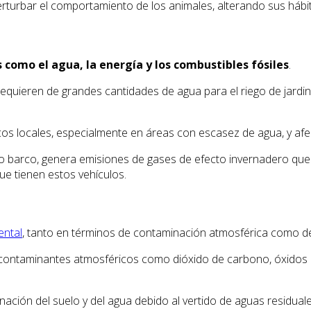
erturbar el comportamiento de los animales, alterando sus hábi
 como el agua, la energía y los combustibles fósiles
.
requieren de grandes cantidades de agua para el riego de jardin
s locales, especialmente en áreas con escasez de agua, y afect
l o barco, genera emisiones de gases de efecto invernadero que
ue tienen estos vehículos.
ental
, tanto en términos de contaminación atmosférica como de
n contaminantes atmosféricos como dióxido de carbono, óxidos d
nación del suelo y del agua debido al vertido de aguas residual