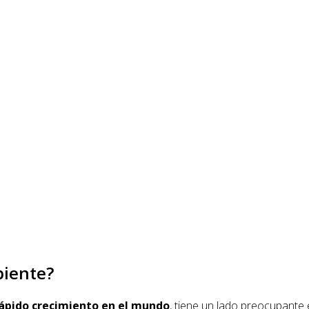
biente?
rápido crecimiento en el mundo
, tiene un lado preocupante