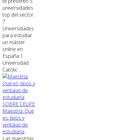
te presento 5
universidades
top del sector.
7
Universidades
para estudiar
un máster
online en
España 1.
Universidad
Católic...
SOBRE CEUPE
Maestría: Qué
es, tipos y
ventajas de
estudiarla
Las maestrías