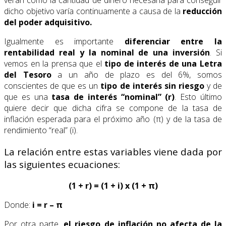
verán como la cantidad de dinero necesaria para conseguir
dicho objetivo varía continuamente a causa de la
reducción
del poder adquisitivo.
Igualmente es importante
diferenciar entre la
rentabilidad real y la nominal de una inversión
. Si
vemos en la prensa que el
tipo de interés de una Letra
del Tesoro
a un año de plazo es del 6%, somos
conscientes de que es un
tipo de interés sin riesgo
y de
que es una
tasa de interés “nominal” (r)
. Esto último
quiere decir que dicha cifra se compone de la tasa de
inflación esperada para el próximo año (π) y de la tasa de
rendimiento “real” (i).
La relación entre estas variables viene dada por
las siguientes ecuaciones:
(1 + r) = (1 + i) x (1 + π)
Donde:
i = r – π
Por otra parte,
el riesgo de inflación no afecta de la