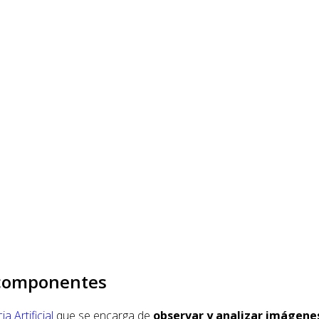
y componentes
ia Artificial
que se encarga de
observar y analizar imágene