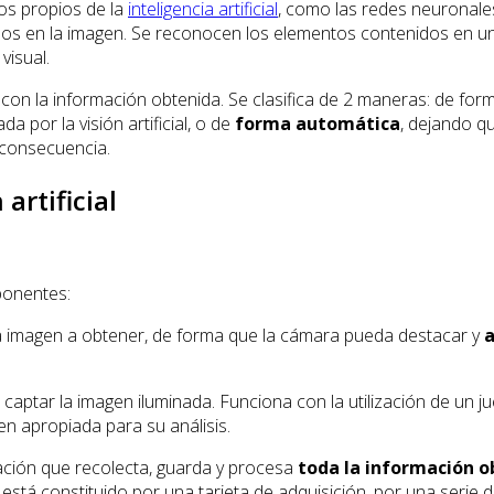
os propios de la
inteligencia artificial
, como las redes neuronales,
enidos en la imagen. Se reconocen los elementos contenidos en 
visual.
con la información obtenida. Se clasifica de 2 maneras: de fo
 por la visión artificial, o de
forma automática
, dejando q
 consecuencia.
rtificial
ponentes:
 la imagen a obtener, de forma que la cámara pueda destacar y
a
aptar la imagen iluminada. Funciona con la utilización de un ju
en apropiada para su análisis.
ción que recolecta, guarda y procesa
toda la información o
a está constituido por una tarjeta de adquisición, por una serie