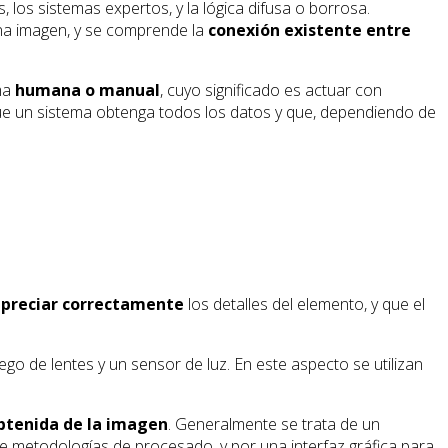
 los sistemas expertos, y la lógica difusa o borrosa.
una imagen, y se comprende la
conexión existente entre
rma
humana o manual
, cuyo significado es actuar con
ue un sistema obtenga todos los datos y que, dependiendo de
preciar correctamente
los detalles del elemento, y que el
ego de lentes y un sensor de luz. En este aspecto se utilizan
btenida de la imagen
. Generalmente se trata de un
 de metodologías de procesado, y por una interfaz gráfica para