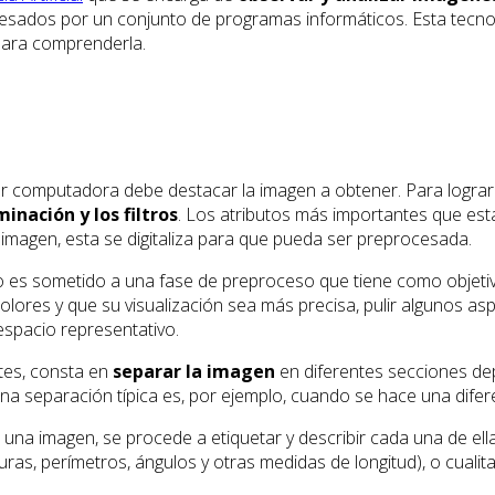
esados por un conjunto de programas informáticos. Esta tecnolo
para comprenderla.
r computadora debe destacar la imagen a obtener. Para lograr e
minación y los filtros
. Los atributos más importantes que esta
 imagen, esta se digitaliza para que pueda ser preprocesada.
to es sometido a una fase de preproceso que tiene como objet
colores y que su visualización sea más precisa, pulir algunos as
 espacio representativo.
tes, consta en
separar la imagen
en diferentes secciones de
Una separación típica es, por ejemplo, cuando se hace una difere
una imagen, se procede a etiquetar y describir cada una de ell
ras, perímetros, ángulos y otras medidas de longitud), o cualitat