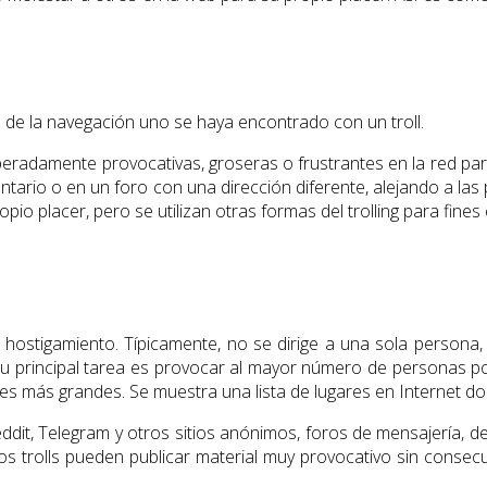
 de la navegación uno se haya encontrado con un troll.
beradamente provocativas, groseras o frustrantes en la red pa
ntario o en un foro con una dirección diferente, alejando a las 
io placer, pero se utilizan otras formas del trolling para fines 
hostigamiento. Típicamente, no se dirige a una sola persona,
 Su principal tarea es provocar al mayor número de personas pos
es más grandes. Se muestra una lista de lugares en Internet don
ddit, Telegram y otros sitios anónimos, foros de mensajería, de l
s trolls pueden publicar material muy provocativo sin consecuen