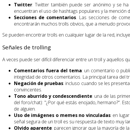
Twitter
. Twitter también puede ser anónimo y se ha c
encuentran el uso de hashtags populares y la mención de
Secciones de comentarios
. Las secciones de comen
encontrarán muchos trolls obvios, que a menudo provoc
Se pueden encontrar trolls en cualquier lugar de la red, inclu
Señales de trolling
A veces puede ser difícil diferenciar entre un troll y aquellos
Comentarios fuera del tema
: un comentario o publi
integridad de otros comentarios. La principal tarea del tro
Negación de pruebas
: incluso cuando se les presenta
convincentes.
Tono aburrido y condescendiente
: una de las prim
del foro/chat): "¿Por qué estás enojado, hermano?". Es
de alguien.
Uso de imágenes o memes no vinculadas
: en luga
señal segura de un troll es su respuesta de texto muy la
Olvido aparente
: parecen ignorar que la mayoría de l