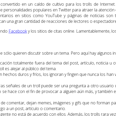
onvertido en un caldo de cultivo para los trolls de Internet
 personalidades populares en Twitter para atraer la atención d
tarios en sitios como YouTube y páginas de noticias son ta
an una gran cantidad de reacciones de lectores o espectador
yendo
Facebook
y los sitios de citas online. Lamentablemente, lo
 que sólo quieren discutir sobre un tema. Pero aquí hay algunos i
cación totalmente fuera del tema del post, artículo, noticia u o
ll es alejar al público del tema.
n hechos duros y fríos, los ignoran y fingen que nunca los han
eras señales de un troll puede ser una pregunta a otro usuario
to se hace con el fin de provocar a alguien aún más, y tambi
r de comentar, dejan memes, imágenes y gifs que no forman parte
rgo a un post, artículo o comentario.
a gente no está de acuerdo con ellos. Además, los trolls rara v