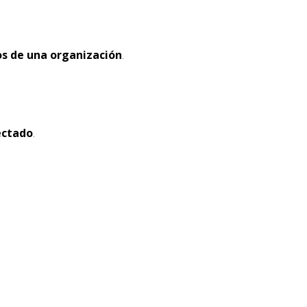
os de una organización
.
ectado
.