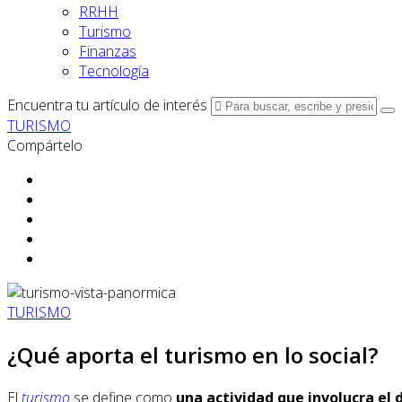
RRHH
Turismo
Finanzas
Tecnología
Encuentra tu artículo de interés
TURISMO
Compártelo
TURISMO
¿Qué aporta el turismo en lo social?
El
turismo
se define como
una actividad que involucra el