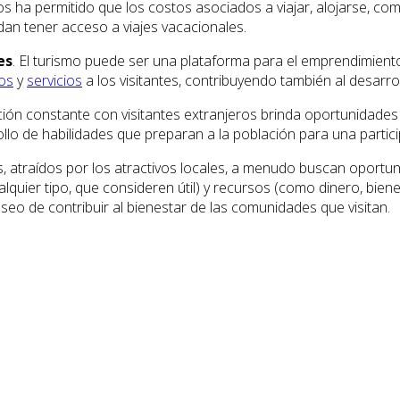
os ha permitido que los costos asociados a viajar, alojarse, com
n tener acceso a viajes vacacionales.
es
. El turismo puede ser una plataforma para el emprendimient
os
y
servicios
a los visitantes, contribuyendo también al desarr
cción constante con visitantes extranjeros brinda oportunidades
ollo de habilidades que preparan a la población para una partici
es, atraídos por los atractivos locales, a menudo buscan oportu
lquier tipo, que consideren útil) y recursos (como dinero, bie
eo de contribuir al bienestar de las comunidades que visitan.