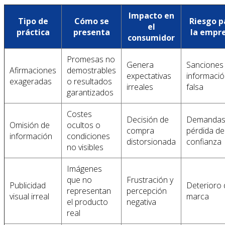
Impacto en
Tipo de
Cómo se
Riesgo p
el
práctica
presenta
la empr
consumidor
Promesas no
Genera
Sanciones
Afirmaciones
demostrables
expectativas
informaci
exageradas
o resultados
irreales
falsa
garantizados
Costes
Decisión de
Demandas
Omisión de
ocultos o
compra
pérdida de
información
condiciones
distorsionada
confianza
no visibles
Imágenes
que no
Frustración y
Publicidad
Deterioro 
representan
percepción
visual irreal
marca
el producto
negativa
real