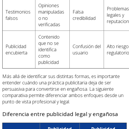
Opiniones
Problemas
Testimonios
manipuladas
Falsa
legales y
falsos
o no
credibilidad
reputacion
verificadas
Contenido
que no se
Publicidad
Confusión del
Alto riesgo
identifica
encubierta
usuario
regulatori
como
publicidad
Más allá de identificar sus distintas formas, es importante
entender cuándo una práctica publicitaria deja de ser
persuasiva para convertirse en engañosa. La siguiente
comparativa permite diferenciar ambos enfoques desde un
punto de vista profesional y legal.
Diferencia entre publicidad legal y engañosa