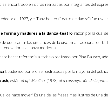
no es encontrado en obras realizadas por integrantes del expre
rededor de 1927, y el Tanztheater (“teatro de danza”) fue usad
rle forma y madurez a la danza-teatro
, razón por la cual s
quebrantar las directrices de la disciplina tradicional del ball
ire renovador a la danza moderna.
ra hacer referencia al trabajo realizado por Pina Bausch, ad
sal
, pudiendo por ello ser disfrutadas por la mayoría del públic
aush
, están:
«Café Mueller»
(1978),
«La consagración de la prim
que los hace mover” Es una de las frases más ilustres de una