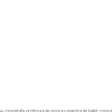
na, coreógrafa, profesora de música y maestra de ballet; cono