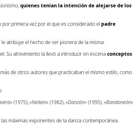
sionismo,
quienes tenían la intención de alejarse de los
o por primera vez por el que es considerado el
padre
e le atribuye el hecho de ser pionera de la misma.
et. Su atrevimiento la llevó a introducir en escena
conceptos
emás de otros autores que practicaban el mismo estilo, como
o.
avera»
(1975),
«Nelken»
(1982),
«Danzón»
(1995),
«Bandoneón»
 de las máximas exponentes de la danza contemporánea.