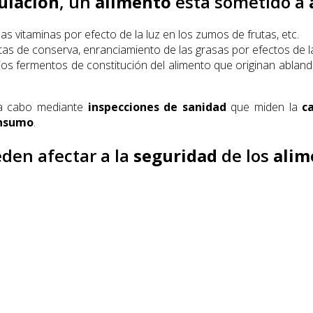
ulación
, un
alimento
está sometido a
as vitaminas por efecto de la luz en los zumos de frutas, etc.
atas de conserva, enranciamiento de las grasas por efectos de la
s fermentos de constitución del alimento que originan abland
 a cabo mediante
inspecciones de sanidad
que miden la
c
onsumo
.
den afectar a la
seguridad
de los
alim