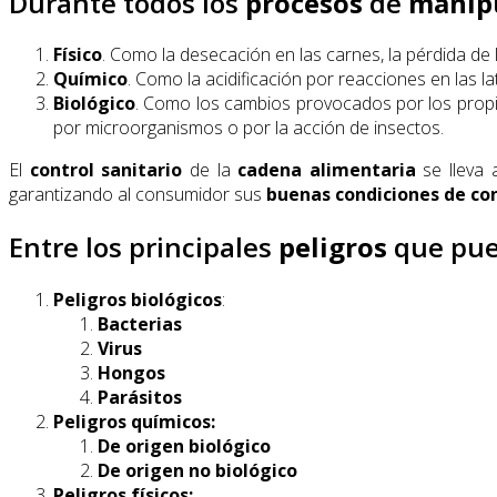
Durante todos los
procesos
de
manip
Físico
. Como la desecación en las carnes, la pérdida de l
Químico
. Como la acidificación por reacciones en las l
Biológico
. Como los cambios provocados por los propio
por microorganismos o por la acción de insectos.
El
control sanitario
de la
cadena alimentaria
se lleva
garantizando al consumidor sus
buenas condiciones de c
Entre los principales
peligros
que pue
Peligros biológicos
:
Bacterias
Virus
Hongos
Parásitos
Peligros químicos:
De origen biológico
De origen no biológico
Peligros físicos: