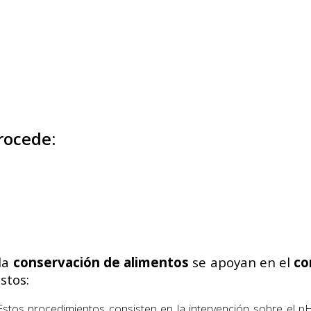
rocede:
la
conservación de alimentos
se apoyan en el
co
stos:
 Estos procedimientos consisten en la intervención sobre el 