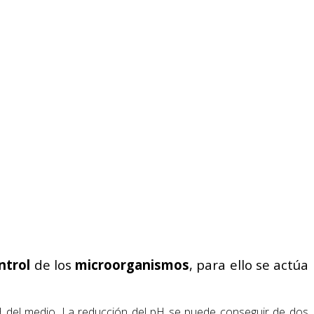
ntrol
de los
microorganismos
, para ello se actúa
pH del medio. La reducción del pH se puede conseguir de dos