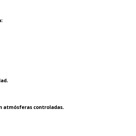
:
dad.
n atmósferas controladas.