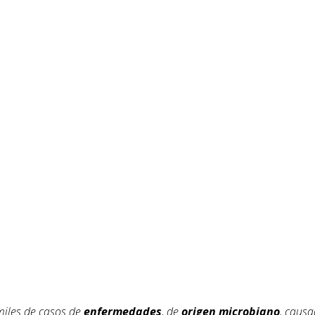
iles de casos de
enfermedades
, de
origen
microbiano
, caus