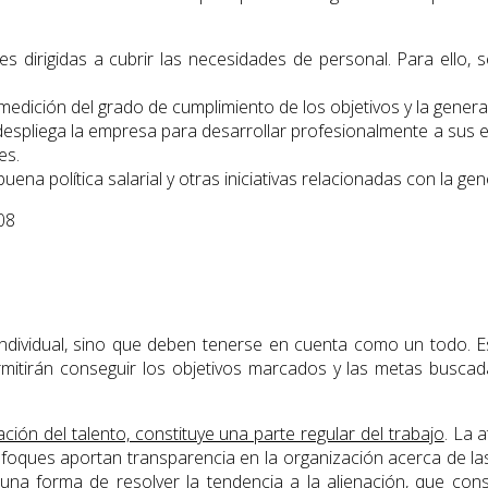
es dirigidas a cubrir las necesidades de personal. Para ello, s
a medición del grado de cumplimiento de los objetivos y la gener
despliega la empresa para desarrollar profesionalmente a sus 
es.
 buena política salarial y otras iniciativas relacionadas con la 
ndividual, sino que deben tenerse en cuenta como un todo. 
mitirán conseguir los objetivos marcados y las metas buscad
ión del talento, constituye una parte regular del trabajo
. La 
enfoques aportan transparencia en la organización acerca de la
una forma de resolver la tendencia a la alienación, que cons