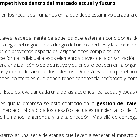
ompetitivos dentro del mercado actual y futuro
.
 en los recursos humanos en la que debe estar involucrada la d
s claves, especialmente de aquellos que están en condiciones d
rategia del negocio para luego definir los perfiles y las compet
os en proyectos especiales, asignaciones complejas, etc.
de forma individual a esos elementos claves de la organización.
para analizar cómo se distribuye y quiénes lo poseen en la organ
ar y cómo desarrollar los talentos. Deberá evitarse que el p
iones colaterales que deben tener coherencia recíproca y conti
 Esto es, evaluar cada una de las acciones realizadas y todas e
s es que la empresa se está centrado en la
gestión del ta
del mercado. No sólo a los desafíos actuales también a los del f
os humanos, la gerencia y la alta dirección. Más allá de conseg
arrollar una serie de etapas que lleven a generar el impacto d