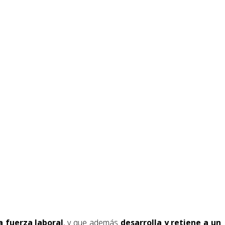
a fuerza laboral
, y que además
desarrolla y retiene a un