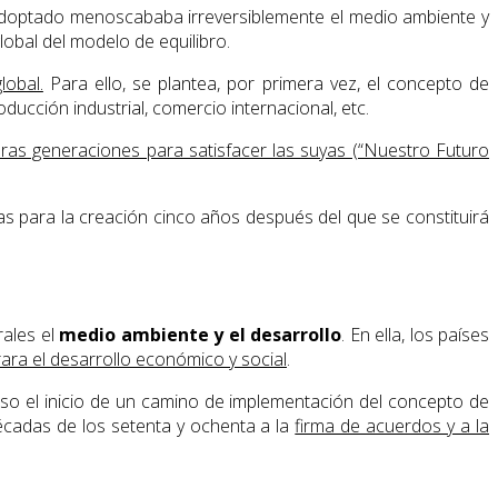
 adoptado menoscababa irreversiblemente el medio ambiente y
obal del modelo de equilibro.
lobal.
Para ello, se plantea, por primera vez, el concepto de
ducción industrial, comercio internacional, etc.
ras generaciones para satisfacer las suyas (“Nuestro Futuro
as para la creación cinco años después del que se constituirá
rales el
medio ambiente y el desarrollo
. En ella, los países
ara el desarrollo económico y social
.
uso el inicio de un camino de implementación del concepto de
décadas de los setenta y ochenta a la
firma de acuerdos y a la