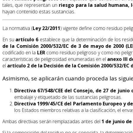
tales, que representan un
riesgo para la salud humana, l
hayan contenido estas sustancias.
La normativa (
Ley 22/2011
) vigente define como residuo pel
En su
artículo 6
establece que la determinación de los resi
de la Comisión 2000/532/EC de 3 de mayo de 2000 (LE
codificado en la
LER
como residuo peligroso y como no peligr
características de peligrosidad enumeradas en el
anexo III d
el
artículo 2 de la Decisión de la Comisión 2000/532/EC 
Asimismo, se aplicarán cuando proceda las sigui
Directiva 67/548/CEE del Consejo, de 27 de junio 
embalaje y etiquetado de las sustancias peligrosas.
Directiva 1999/45/CE del Parlamento Europeo y de
los Estados miembros relativas a la clasificación, el en
Ambas directivas serán remplazadas antes del
1 de junio d
Si la composición del residuo no es conocida, la determinaci