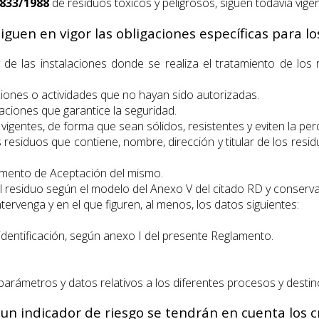
833/1988
de residuos tóxicos y peligrosos, siguen todavía vigen
iguen en vigor las obligaciones específicas para lo
 de las instalaciones donde se realiza el tratamiento de los
iones o actividades que no hayan sido autorizadas.
laciones que garantice la seguridad.
igentes, de forma que sean sólidos, resistentes y eviten la per
los residuos que contiene, nombre, dirección y titular de los r
umento de Aceptación del mismo.
 residuo según el modelo del Anexo V del citado RD y conservar
tervenga y en el que figuren, al menos, los datos siguientes:
identificación, según anexo I del presente Reglamento.
parámetros y datos relativos a los diferentes procesos y destin
 indicador de riesgo se tendrán en cuenta los cri