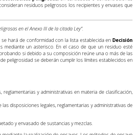
consideran residuos peligrosos los recipientes y envases que
igrosas en el Anexo III de la citada Ley”.
 se hará de conformidad con la lista establecida en
Decisión
dos mediante un asterisco. En el caso de que un residuo esté
omprobando si debido a su composición reúne una o más de las
 de peligrosidad se deberán cumplir los límites establecidos en
s, reglamentarias y administrativas en materia de clasificación,
 las disposiciones legales, reglamentarias y administrativas de
quetado y envasado de sustancias y mezclas.
abo mediante la realización de ensayos. Los métodos de ensayo