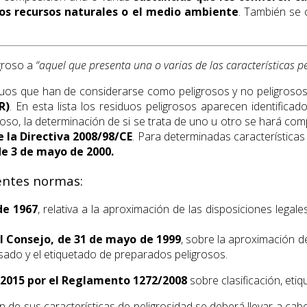
os recursos naturales o el medio ambiente
. También se 
igroso a
“aquel que presenta una o varias de las características pel
duos que han de considerarse como peligrosos y no peligrosos
R)
. En esta lista los residuos peligrosos aparecen identifica
oso, la determinación de si se trata de uno u otro se hará c
e la Directiva 2008/98/CE
. Para determinadas características
de 3 de mayo de 2000.
entes normas:
de 1967
, relativa a la aproximación de las disposiciones legale
l Consejo, de 31 de mayo de 1999
, sobre la aproximación de
vasado y el etiquetado de preparados peligrosos.
e 2015 por el Reglamento 1272/2008
sobre clasificación, eti
ón de sus características de peligrosidad se deberá llevar a c