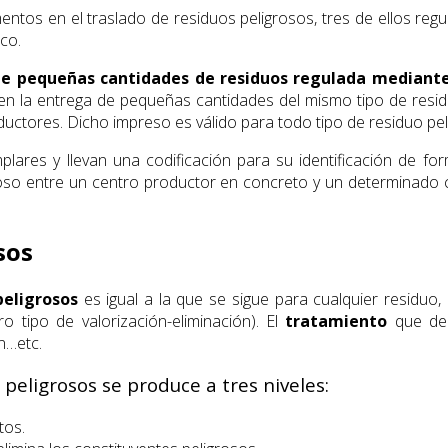
ntos en el traslado de residuos peligrosos, tres de ellos reg
ico.
de pequeñas cantidades de residuos regulada mediante
en la entrega de pequeñas cantidades del mismo tipo de residu
uctores. Dicho impreso es válido para todo tipo de residuo peli
lares y llevan una codificación para su identificación de fo
roso entre un centro productor en concreto y un determinado ce
sos
peligrosos
es igual a la que se sigue para cualquier residuo,
ro tipo de valorización-eliminación). El
tratamiento
que deb
n…etc.
peligrosos se produce a tres niveles:
tos.