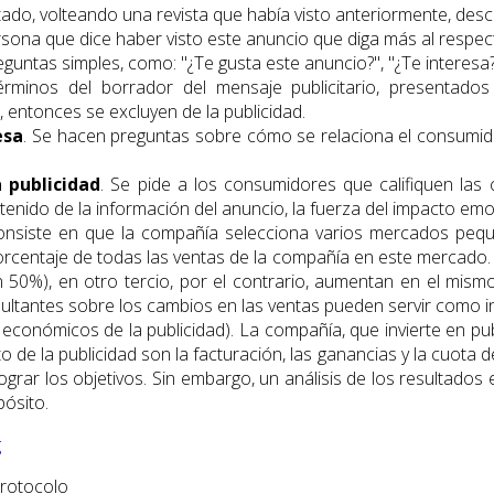
istado, volteando una revista que había visto anteriormente, des
ersona que dice haber visto este anuncio que diga más al respec
eguntas simples, como: "¿Te gusta este anuncio?", "¿Te interesa?"
términos del borrador del mensaje publicitario, presentado
 entonces se excluyen de la publicidad.
esa
. Se hacen preguntas sobre cómo se relaciona el consumido
a publicidad
. Se pide a los consumidores que califiquen las
ontenido de la información del anuncio, la fuerza del impacto em
 consiste en que la compañía selecciona varios mercados pe
orcentaje de todas las ventas de la compañía en este mercado. 
 50%), en otro tercio, por el contrario, aumentan en el mism
ultantes sobre los cambios en las ventas pueden servir como ind
económicos de la publicidad). La compañía, que invierte en pu
xito de la publicidad son la facturación, las ganancias y la cuo
ara lograr los objetivos. Sin embargo, un análisis de los result
pósito.
g
Protocolo