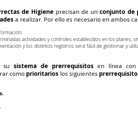
rrectas de Higiene
precisan de un
conjunto de
dades
a realizar. Por ello es necesario en ambos ca
nformación.
terminadas actividades y controles establecidos en los planes, si
entación y los distintos registros será fácil de gestionar y uti
e su
sistema de prerrequisitos
en línea con
erar como
prioritarios
los siguientes
prerrequisito
s.
.