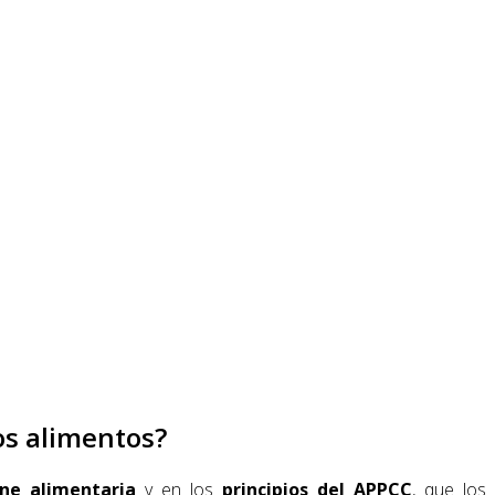
os alimentos?
iene alimentaria
y en los
principios del APPCC
, que los