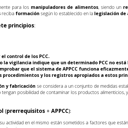
mente para los
manipuladores de alimentos
, siendo un
re
s
reciba
formación
según lo establecido en la
legislación de 
ete principios
:
el control de los PCC.
o la vigilancia indique que un determinado PCC no está 
comprobar que el sistema de APPCC funciona eficazment
procedimientos y los registros apropiados a estos princi
n y fabricación
se considera a un conjunto de medidas establ
 tengan posibilidad de contaminar los productos alimenticios, y
ol
(
prerrequisitos
+
APPCC
):
su actividad en el mismo están sometidos a factores que están 