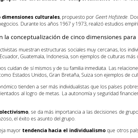
o dimensiones culturales
, propuesto por
Geert Hofstede
. Do
de negocios. Durante los años 1967 y 1973, realizó estudios emp
 la conceptualización de cinco dimensiones para di
ectivistas muestran estructuras sociales muy cercanas, los i
 Ecuador, Guatemala, Indonesia, son ejemplos de culturas más 
uos cuidan de sí mismos y de su familia inmediata. Las relacion
 como Estados Unidos, Gran Bretaña, Suiza son ejemplos de cultu
onómico tienden a ser más individualistas que los países pobre
rientados al logro de metas. La autonomía y seguridad financier
colectivismo
, se da más importancia a las decisiones de grupo 
zoso, el éxito es asunto del grupo.
leja mayor
tendencia hacia el individualismo
que otros país