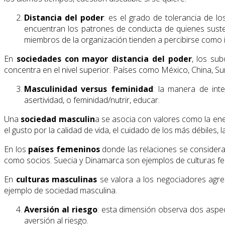
Distancia del poder
: es el grado de tolerancia de l
encuentran los patrones de conducta de quienes susten
miembros de la organización tienden a percibirse como i
En
sociedades con mayor distancia del poder
, los su
concentra en el nivel superior. Países como México, China, Su
Masculinidad versus feminidad
: la manera de int
asertividad, o feminidad/nutrir, educar.
Una
sociedad masculin
a se asocia con valores como la ener
el gusto por la calidad de vida, el cuidado de los más débiles, l
En los
países femeninos
donde las relaciones se considera
como socios. Suecia y Dinamarca son ejemplos de culturas f
En
culturas masculinas
se valora a los negociadores agre
ejemplo de sociedad masculina.
Aversión al riesgo
: esta dimensión observa dos aspect
aversión al riesgo.