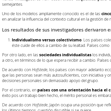
semejantes.
Uno de los modelos ampliamente conocido es el de las
cinc
en analizar la influencia del contexto cultural en la gestión 
Los resultados de sus investigadores derivaron en
Individualismo versus colectivismo
: Los países col
éste cuide de ellos a cambio de su lealtad. Países como
Por otro lado, en las
sociedades individualistas
los individ
a otro, en términos de lo que espera recibir a cambio. Países
De acuerdo con
Hofstede
, los países con mayor adelanto ec
que las personas sean más autosuficientes, con iniciativa y o
decisiones personales sin demasiado apoyo del grupo.
Por el contrario, en
países con una
orientación hacia el 
éxito pos un trabajo bien hecho, el mérito personal es embara
De acuerdo con
Hofstede
, Japón ocupa una posición que ref
los últimos tiempos, cuestión discutible si se quiere.