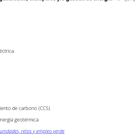
ctrica.
iento de carbono (CCS).
energía geotérmica.
unidades, retos y empleo verde