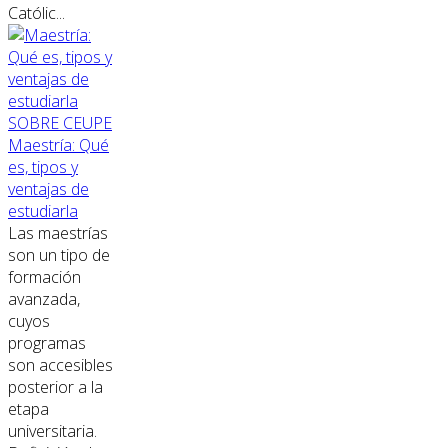
Católic...
SOBRE CEUPE
Maestría: Qué
es, tipos y
ventajas de
estudiarla
Las maestrías
son un tipo de
formación
avanzada,
cuyos
programas
son accesibles
posterior a la
etapa
universitaria.