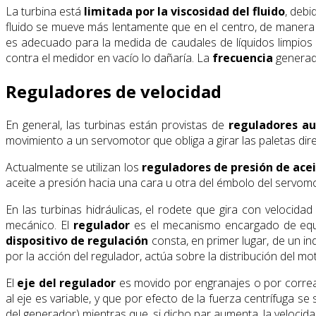
La turbina está
limitada por la viscosidad del fluido
, debi
fluido se mueve más lentamente que en el centro, de manera 
es adecuado para la medida de caudales de líquidos limpios 
contra el medidor en vacío lo dañaría. La
frecuencia
generada
Reguladores de velocidad
En general, las turbinas están provistas de
reguladores a
movimiento a un servomotor que obliga a girar las paletas direc
Actualmente se utilizan los
reguladores de presión de ace
aceite a presión hacia una cara u otra del émbolo del servomot
En las turbinas hidráulicas, el rodete que gira con velocid
mecánico. El
regulador
es el mecanismo encargado de equili
dispositivo de regulación
consta, en primer lugar, de un i
por la acción del regulador, actúa sobre la distribución del m
El
eje del regulador
es movido por engranajes o por correas
al eje es variable, y que por efecto de la fuerza centrífuga s
del generador) mientras que, si dicho par aumenta, la velocid