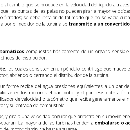
do al cambio que se produce en la velocidad del líquido a través
que, las puntas de las palas no pueden girar a mayor velocidad
o filtrados; se debe instalar de tal modo que no se vacíe cuan
 por el medidor de la turbina se
transmite a un convertidor
utomáticos
compuestos básicamente de un órgano sensible a l
trices del distribuidor.
ite
, los cuales consisten en un péndulo centrífugo que mueve en
or, abriendo o cerrando el distribuidor de la turbina.
ad uniforme recibe del agua presiones equivalentes a un par d
brar en los motores el par motor y el par resistente a fin d
ndicador de velocidad o tacómetro que recibe generalmente el n
otor y su entrada de combustible.
, y gira a una velocidad angular que arrastra en su movimiento
e separan. La mayoría de las turbinas tienden a
embalarse o ac
ad del motor disminuye hasta anularse.