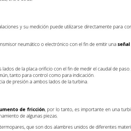
laciones y su medición puede utilizarse directamente para contr
ansmisor neumático o electrónico con el fin de emitir una
señal
ados de la placa orificio con el fin de medir el caudal de paso
ún, tanto para control como para indicación.
cia de presión a ambos lados de la turbina.
umento de fricción
, por lo tanto, es importante en una turb
namiento de algunas piezas.
 termopares, que son dos alambres unidos de diferentes mater