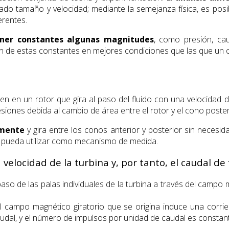
o tamaño y velocidad; mediante la semejanza física, es posibl
rentes.
ner
constantes algunas magnitudes
, como presión, cau
ón de estas constantes en mejores condiciones que las que un o
en en un rotor que gira al paso del fluido con una velocidad 
resiones debida al cambio de área entre el rotor y el cono poster
amente
y gira entre los conos anterior y posterior sin necesid
e pueda utilizar como mecanismo de medida.
velocidad de la turbina y, por tanto, el caudal de f
l paso de las palas individuales de la turbina a través del c
l campo magnético giratorio que se origina induce una corrie
audal, y el número de impulsos por unidad de caudal es constan