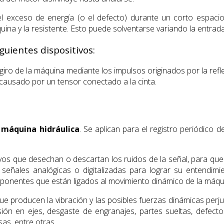
 exceso de energía (o el defecto) durante un corto espaci
uina y la resistente. Esto puede solventarse variando la entrada
guientes dispositivos:
 giro de la máquina mediante los impulsos originados por la ref
 causado por un tensor conectado a la cinta.
a máquina hidráulica
. Se aplican para el registro periódico d
vos que desechan o descartan los ruidos de la señal, para que 
 señales analógicas o digitalizadas para lograr su entendim
omponentes que están ligados al movimiento dinámico de la máqu
e producen la vibración y las posibles fuerzas dinámicas perju
rsión en ejes, desgaste de engranajes, partes sueltas, defect
as, entre otras.