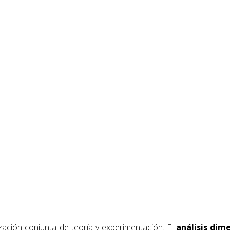
lización conjunta de teoría y experimentación. El
análisis dim