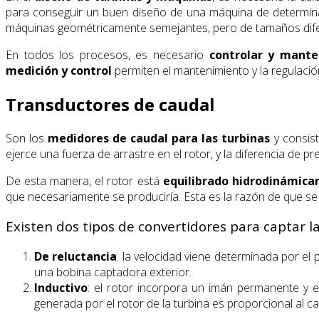
para conseguir un buen diseño de una máquina de determinad
máquinas geométricamente semejantes, pero de tamaños dife
En todos los procesos, es necesario
controlar y mante
medición y control
permiten el mantenimiento y la regulaci
Transductores de caudal
Son los
medidores de caudal para las turbinas
y consist
ejerce una fuerza de arrastre en el rotor, y la diferencia de p
De esta manera, el rotor está
equilibrado hidrodinámic
que necesariamente se produciría. Esta es la razón de que s
Existen dos tipos de convertidores para captar la 
De reluctancia
: la velocidad viene determinada por e
una bobina captadora exterior.
Inductivo
: el rotor incorpora un imán permanente y e
generada por el rotor de la turbina es proporcional al c