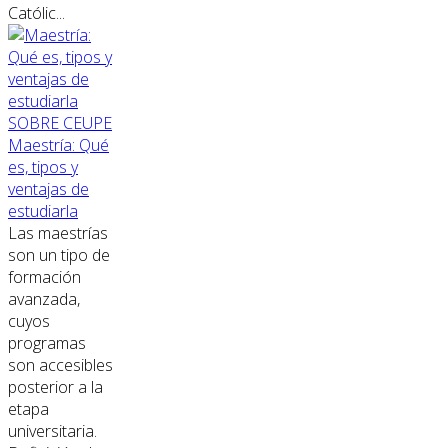
Católic...
SOBRE CEUPE
Maestría: Qué
es, tipos y
ventajas de
estudiarla
Las maestrías
son un tipo de
formación
avanzada,
cuyos
programas
son accesibles
posterior a la
etapa
universitaria.