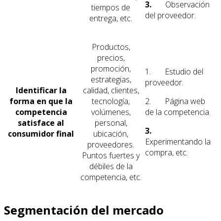
3.
Observación
tiempos de
del proveedor.
entrega, etc.
Productos,
precios,
promoción,
1. Estudio del
estrategias,
proveedor.
Identificar la
calidad, clientes,
forma en que la
tecnología,
2. Página web
competencia
volúmenes,
de la competencia.
satisface al
personal,
3.
consumidor final
ubicación,
Experimentando la
proveedores.
compra, etc.
Puntos fuertes y
débiles de la
competencia, etc.
Segmentación del mercado