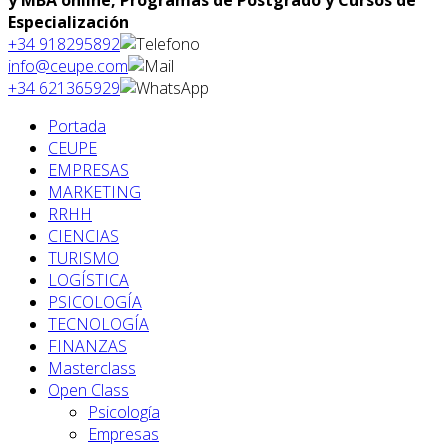
y MBA online, Programas de Postgrado y Cursos de
Especialización
+34 918295892
info@ceupe.com
+34 621365929
Portada
CEUPE
EMPRESAS
MARKETING
RRHH
CIENCIAS
TURISMO
LOGÍSTICA
PSICOLOGÍA
TECNOLOGÍA
FINANZAS
Masterclass
Open Class
Psicología
Empresas