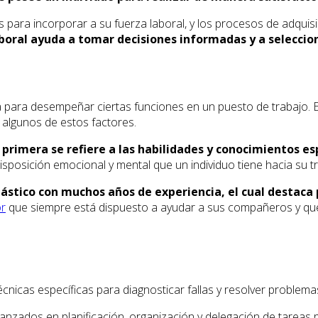
 para incorporar a su fuerza laboral, y los procesos de adquis
aboral ayuda a tomar decisiones informadas y a seleccio
para desempeñar ciertas funciones en un puesto de trabajo. Es
 algunos de estos factores.
 primera se refiere a las habilidades y conocimientos e
 disposición emocional y mental que un individuo tiene hacia su t
lástico con muchos años de experiencia, el cual destaca 
or
que siempre está dispuesto a ayudar a sus compañeros y que t
écnicas específicas para diagnosticar fallas y resolver problem
zados en planificación, organización y delegación de tareas pa