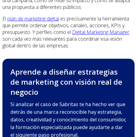
una campaña, cómo se mide su impacto y cómo se adapta
una propuesta a diferentes públicos.
El
plan de marketing digital
es precisamente la herramienta
que permite ordenar objetivos, canales, acciones, KPIs y
presupuesto. Y perfiles como el
Digital Marketing Manager
son cada vez más relevantes para coordinar esa visión
global dentro de las empresas.
Aprende a diseñar estrategias
de marketing con visión real de
negocio
Si analizar el caso de Sabritas te ha hecho ver que
detrás de una marca reconocible hay estrategia,
datos, creatividad y conocimiento del consumidor,
la formación especializada puede ayudarte a dar
el siguiente paso profesional.