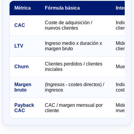
Métrica
Fórmula básica
Interpre
Coste de adquisición /
Indica c
CAC
nuevos clientes
cliente.
Ingreso medio x duración x
Mide el 
LTV
margen bruto
cliente.
Clientes perdidos / clientes
Churn
Muestra 
iniciales
Margen
(Ingresos - costes directos) /
Indica c
bruto
ingresos
costes d
Payback
CAC / margen mensual por
Mide cuá
CAC
cliente
inversió