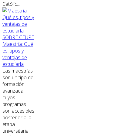
Católic...
SOBRE CEUPE
Maestría: Qué
es, tipos y
ventajas de
estudiarla
Las maestrías
son un tipo de
formación
avanzada,
cuyos
programas
son accesibles
posterior a la
etapa
universitaria.