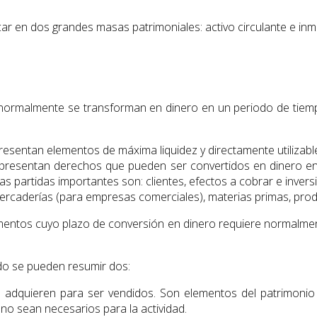
ficar en dos grandes masas patrimoniales: activo circulante e inm
e normalmente se transforman en dinero en un periodo de tiemp
presentan elementos de máxima liquidez y directamente utilizab
 representan derechos que pueden ser convertidos en dinero e
as partidas importantes son: clientes, efectos a cobrar e inver
mercaderías (para empresas comerciales), materias primas, pr
elementos cuyo plazo de conversión en dinero requiere normalmen
ado se pueden resumir dos:
se adquieren para ser vendidos. Son elementos del patrimonio
o sean necesarios para la actividad.