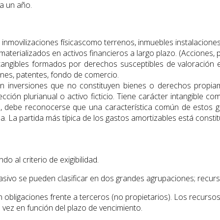
a un año.
 inmovilizaciones físicascomo terrenos, inmuebles instalaciones
aterializados en activos financieros a largo plazo. (Acciones, pa
ntangibles formados por derechos susceptibles de valoración 
nes, patentes, fondo de comercio.
yen inversiones que no constituyen bienes o derechos propia
ción plurianual o activo ficticio. Tiene carácter intangible co
te, debe reconocerse que una característica común de estos 
. La partida más típica de los gastos amortizables está const
o al criterio de exigibilidad.
pasivo se pueden clasificar en dos grandes agrupaciones; recur
n obligaciones frente a terceros (no propietarios). Los recurso
 vez en función del plazo de vencimiento.