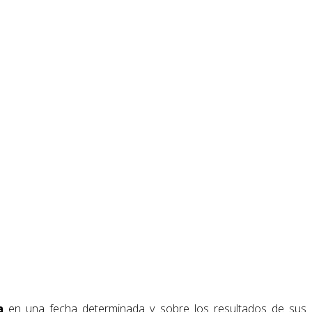
a
en una fecha determinada y sobre los resultados de sus