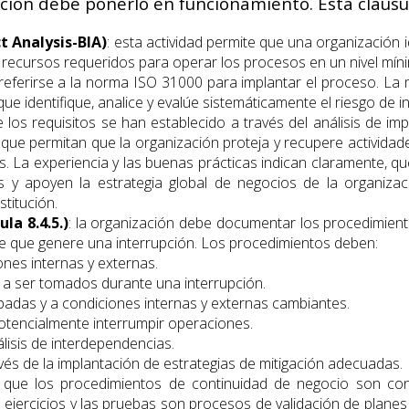
ación debe ponerlo en funcionamiento. Esta cláusul
t Analysis-BIA)
: esta actividad permite que una organización 
 y recursos requeridos para operar los procesos en un nivel mí
eferirse a la norma ISO 31000 para implantar el proceso. La m
 identifique, analice y evalúe sistemáticamente el riesgo de i
 los requisitos se han establecido a través del análisis de imp
que permitan que la organización proteja y recupere actividades
s. La experiencia y las buenas prácticas indican claramente, q
 y apoyen la estrategia global de negocios de la organizac
stitución.
la 8.4.5.)
: la organización debe documentar los procedimient
nte que genere una interrupción. Los procedimientos deben:
nes internas y externas.
s a ser tomados durante una interrupción.
padas y a condiciones internas y externas cambiantes.
tencialmente interrumpir operaciones.
álisis de interdependencias.
vés de la implantación de estrategias de mitigación adecuadas.
 que los procedimientos de continuidad de negocio son cons
jercicios y las pruebas son procesos de validación de planes