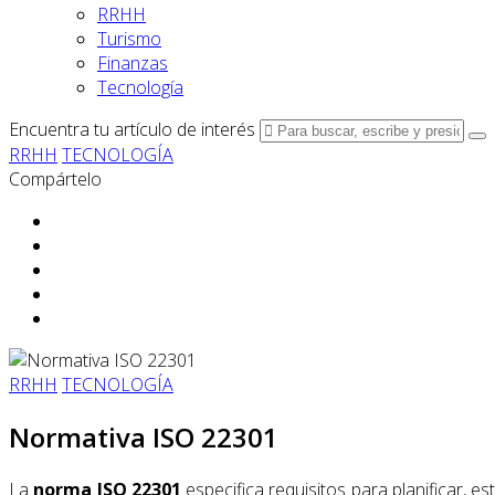
RRHH
Turismo
Finanzas
Tecnología
Encuentra tu artículo de interés
RRHH
TECNOLOGÍA
Compártelo
RRHH
TECNOLOGÍA
Normativa ISO 22301
La
norma ISO 22301
especifica requisitos para planificar, 