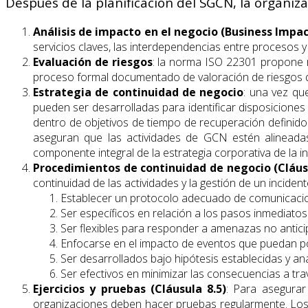
Después de la planificación del SGCN, la organiz
Análisis de impacto en el negocio (Business Impac
servicios claves, las interdependencias entre procesos
Evaluación de riesgos
: la norma ISO 22301 propone r
proceso formal documentado de valoración de riesgos que
Estrategia de continuidad de negocio
: una vez que
pueden ser desarrolladas para identificar disposiciones 
dentro de objetivos de tiempo de recuperación definido
aseguran que las actividades de GCN estén alineadas
componente integral de la estrategia corporativa de la in
Procedimientos de continuidad de negocio (Cláusu
continuidad de las actividades y la gestión de un incide
Establecer un protocolo adecuado de comunicacio
Ser específicos en relación a los pasos inmediato
Ser flexibles para responder a amenazas no antici
Enfocarse en el impacto de eventos que puedan po
Ser desarrollados bajo hipótesis establecidas y an
Ser efectivos en minimizar las consecuencias a tra
Ejercicios y pruebas (Cláusula 8.5)
: Para asegurar
organizaciones deben hacer pruebas regularmente. Los e