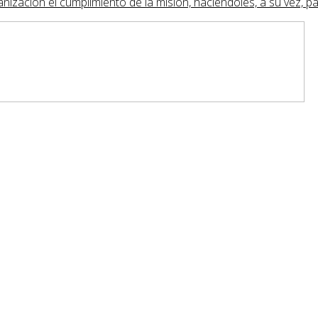
anización el cumplimiento de la misión, haciéndoles, a su vez, par