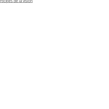
tícipes de la visión
.