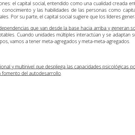
iones: el capital social, entendido como una cualidad creada ent
el conocimiento y las habilidades de las personas como cap
les. Por su parte, el capital social sugiere que los líderes gen
rdependencias que van desde la base hacia arriba y generan so
tables. Cuando unidades múltiples interactúan y se adaptan s
rupos, vamos a tener meta-agregados y meta-meta-agregados.
onal y multinivel que despliega las capacidades psicológicas po
n fomento del autodesarrollo
.