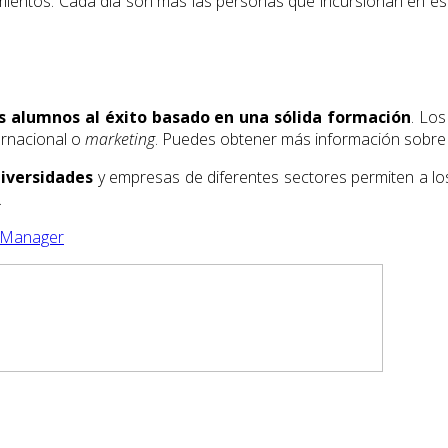
cimientos. Cada día son más las personas que incursionan en e
os alumnos al éxito basado en una sólida formación
. Los
ernacional o
marketing
. Puedes obtener más información sobre
niversidades
y empresas de diferentes sectores permiten a los a
.
a Manager