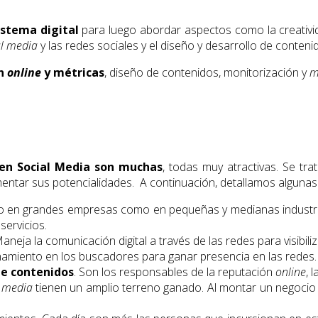
istema digital
para luego abordar aspectos como la creativid
al media
y las redes sociales y el diseño y desarrollo de conteni
ón
online
y métricas
, diseño de contenidos, monitorización y
m
a en Social Media son muchas
, todas muy atractivas. Se tr
mentar sus potencialidades. A continuación, detallamos alguna
to en grandes empresas como en pequeñas y medianas industria
servicios.
neja la comunicación digital a través de las redes para visibili
onamiento en los buscadores para ganar presencia en las redes.
de contenidos
. Son los responsables de la reputación
online
, 
l media
tienen un amplio terreno ganado. Al montar un negocio 