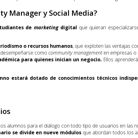
ty Manager y Social Media?
tudiantes de
marketing
digital
que quieran especializar
periodismo o recursos humanos
, que exploten las ventajas co
ra desempeñarse como
community management
en empresas o
adémica para quienes inician un negocio.
Ellos aprender
mno estará dotado de conocimientos técnicos indispe
ios
los alumnos para el diálogo con todo tipo de usuarios en las r
mario se divide en nueve módulos
que abordan todos los as