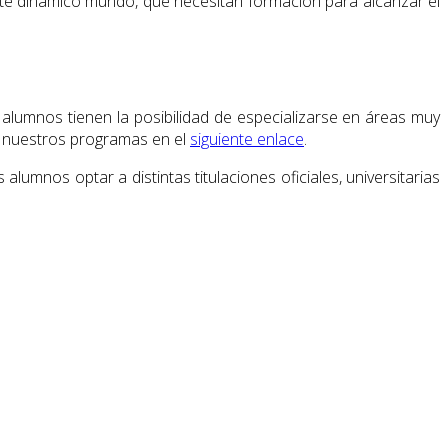
ste dinámico mundo, que necesitan formación para alcanzar el
 alumnos tienen la posibilidad de especializarse en áreas muy
 nuestros programas en el
siguiente enlace
.
lumnos optar a distintas titulaciones oficiales, universitarias