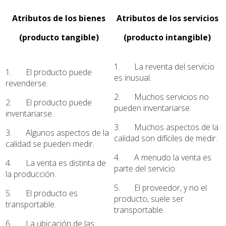
Atributos de los bienes
Atributos de los servicios
(producto tangible)
(producto intangible)
1. La reventa del servicio
1. El producto puede
es inusual.
revenderse.
2. Muchos servicios no
2. El producto puede
pueden inventariarse.
inventariarse.
3. Muchos aspectos de la
3. Algunos aspectos de la
calidad son difíciles de medir.
calidad se pueden medir.
4. A menudo la venta es
4. La venta es distinta de
parte del servicio.
la producción.
5. El proveedor, y no el
5. El producto es
producto, suele ser
transportable.
transportable.
6. La ubicación de las