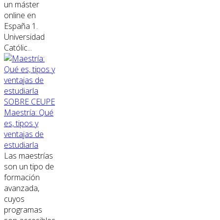
un máster
online en
España 1.
Universidad
Católic...
SOBRE CEUPE
Maestría: Qué
es, tipos y
ventajas de
estudiarla
Las maestrías
son un tipo de
formación
avanzada,
cuyos
programas