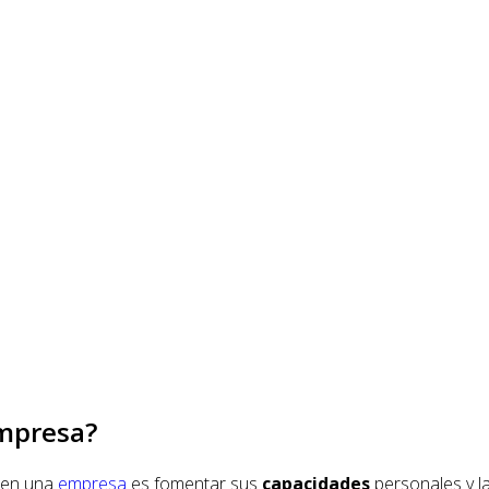
empresa?
en una
empresa
es fomentar sus
capacidades
personales y l