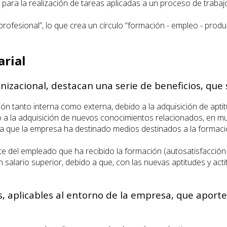
para la realización de tareas aplicadas a un proceso de trabaj
profesional”, lo que crea un círculo “formación - empleo - produc
.
arial
anizacional, destacan una serie de beneficios, qu
n tanto interna como externa, debido a la adquisición de aptitu
do a la adquisición de nuevos conocimientos relacionados, en m
o a que la empresa ha destinado medios destinados a la formac
te del empleado que ha recibido la formación (autosatisfacción 
 salario superior, debido a que, con las nuevas aptitudes y act
s, aplicables al entorno de la empresa, que aport