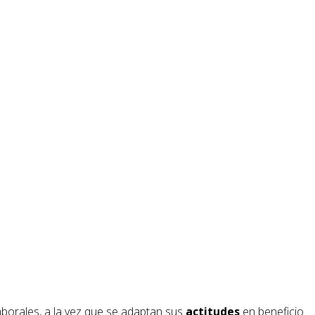
aborales, a la vez que se adaptan sus
actitudes
en beneficio