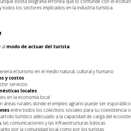
 aunque exista biografía errónea que lo confunde con el ecoturi
y todos los sectores implicados en la industria turística.
e
 al
modo de actuar del turista
.
nera el turismo en el medio natural, cultural y humano
os y costos
ctor servicios
mésticas locales
nes en la economía local
en áreas rurales donde el empleo agrario puede ser esporádico 
ones
entre todos los colectivos sociales para su coexistencia 
rrollo turístico adecuado a la capacidad de carga del ecosist
s
, las comunicaciones y las infraestructuras básicas
anto por la comunidad local como por los turistas