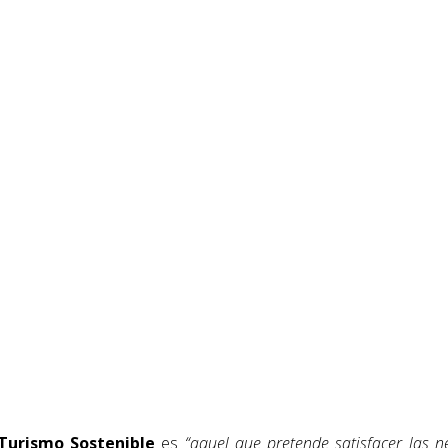
Turismo Sostenible
es
“aquel que pretende satisfacer las ne