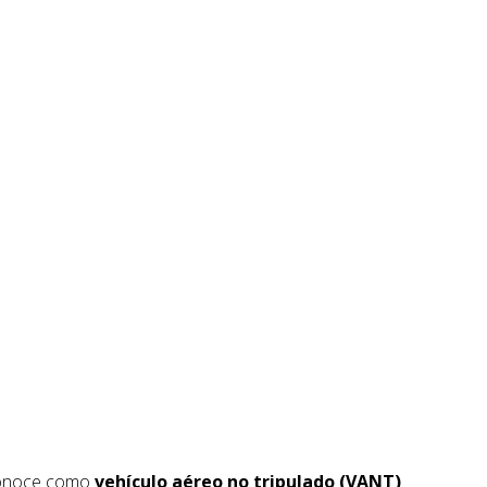
 conoce como
vehículo aéreo no tripulado (VANT)
.