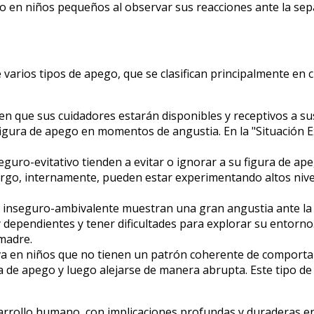
go en niños pequeños al observar sus reacciones ante la sep
e varios tipos de apego, que se clasifican principalmente en
n que sus cuidadores estarán disponibles y receptivos a s
igura de apego en momentos de angustia. En la "Situación 
guro-evitativo tienden a evitar o ignorar a su figura de a
rgo, internamente, pueden estar experimentando altos nivele
inseguro-ambivalente muestran una gran angustia ante la s
dependientes y tener dificultades para explorar su entorno.
madre.
va en niños que no tienen un patrón coherente de compor
ra de apego y luego alejarse de manera abrupta. Este tipo 
arrollo humano, con implicaciones profundas y duraderas en 