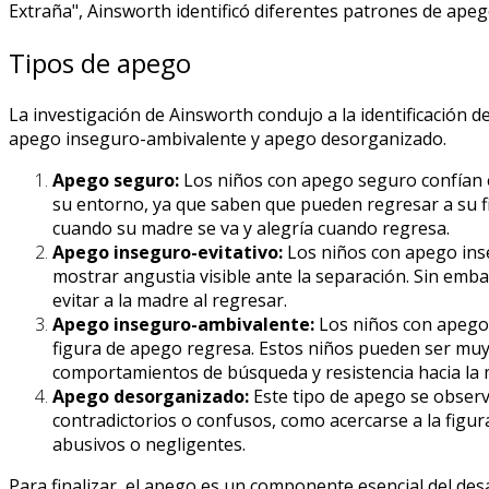
Extraña", Ainsworth identificó diferentes patrones de ape
Tipos de apego
La investigación de Ainsworth condujo a la identificación d
apego inseguro-ambivalente y apego desorganizado.
Apego seguro:
Los niños con apego seguro confían e
su entorno, ya que saben que pueden regresar a su f
cuando su madre se va y alegría cuando regresa.
Apego inseguro-evitativo:
Los niños con apego inse
mostrar angustia visible ante la separación. Sin emba
evitar a la madre al regresar.
Apego inseguro-ambivalente:
Los niños con apego 
figura de apego regresa. Estos niños pueden ser muy 
comportamientos de búsqueda y resistencia hacia la 
Apego desorganizado:
Este tipo de apego se obser
contradictorios o confusos, como acercarse a la figu
abusivos o negligentes.
Para finalizar, el apego es un componente esencial del des