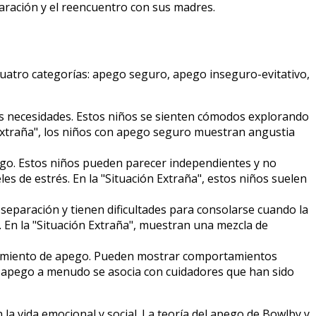
aración y el reencuentro con sus madres.
 cuatro categorías: apego seguro, apego inseguro-evitativo,
us necesidades. Estos niños se sienten cómodos explorando
Extraña", los niños con apego seguro muestran angustia
pego. Estos niños pueden parecer independientes y no
s de estrés. En la "Situación Extraña", estos niños suelen
eparación y tienen dificultades para consolarse cuando la
 En la "Situación Extraña", muestran una mezcla de
tamiento de apego. Pueden mostrar comportamientos
de apego a menudo se asocia con cuidadores que han sido
la vida emocional y social. La teoría del apego de Bowlby y