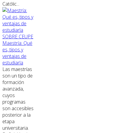
Católic...
SOBRE CEUPE
Maestría: Qué
es, tipos y
ventajas de
estudiarla
Las maestrías
son un tipo de
formación
avanzada,
cuyos
programas
son accesibles
posterior a la
etapa
universitaria.