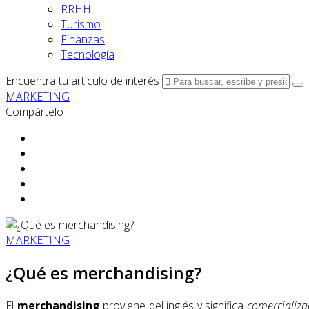
RRHH
Turismo
Finanzas
Tecnología
Encuentra tu artículo de interés
MARKETING
Compártelo
MARKETING
¿Qué es merchandising?
El
merchandising
proviene del inglés y significa
comercializa