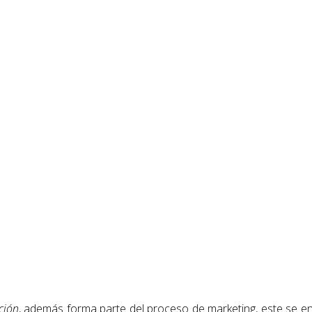
ción
, además forma parte del proceso de marketing, este se en