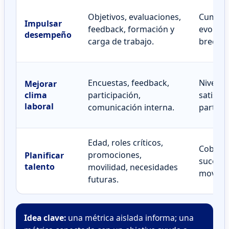
Objetivos, evaluaciones,
Cumplim
Impulsar
feedback, formación y
evoluci
desempeño
carga de trabajo.
brechas
Encuestas, feedback,
Nivel d
Mejorar
clima
participación,
satisfa
laboral
comunicación interna.
particip
Edad, roles críticos,
Cobertu
promociones,
Planificar
sucesión
talento
movilidad, necesidades
movilid
futuras.
Idea clave:
una métrica aislada informa; una