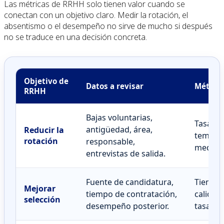
Las métricas de RRHH solo tienen valor cuando se
conectan con un objetivo claro. Medir la rotación, el
absentismo o el desempeño no sirve de mucho si después
no se traduce en una decisión concreta.
Objetivo de
Datos a revisar
Métrica
RRHH
Bajas voluntarias,
Tasa de
antigüedad, área,
Reducir la
tempra
rotación
responsable,
media.
entrevistas de salida.
Fuente de candidatura,
Tiempo 
Mejorar
tiempo de contratación,
calidad
selección
desempeño posterior.
tasa de