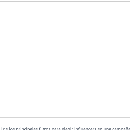
 de los principales filtros para elegir influencers en una campañ