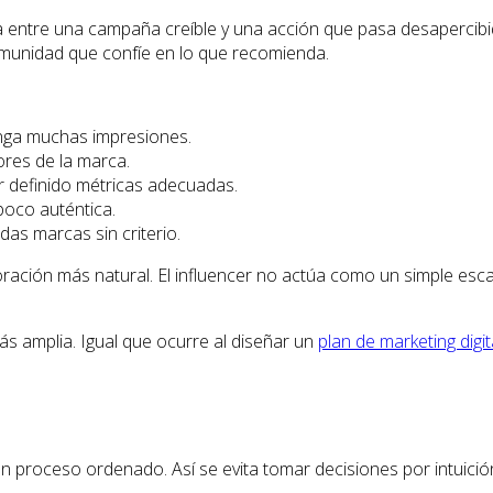
a entre una campaña creíble y una acción que pasa desapercibid
omunidad que confíe en lo que recomienda.
nga muchas impresiones.
ores de la marca.
r definido métricas adecuadas.
poco auténtica.
as marcas sin criterio.
oración más natural. El influencer no actúa como un simple es
s amplia. Igual que ocurre al diseñar un
plan de marketing digit
 un proceso ordenado. Así se evita tomar decisiones por intuició