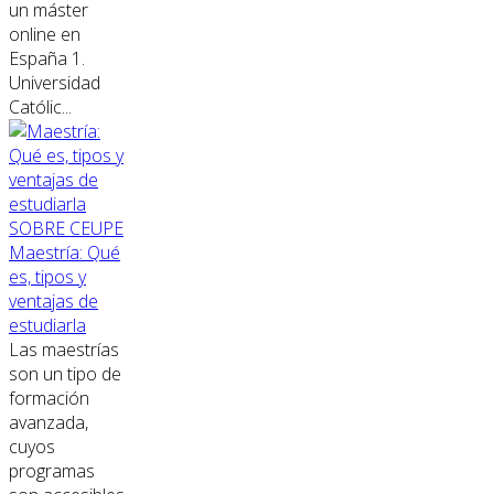
un máster
online en
España 1.
Universidad
Católic...
SOBRE CEUPE
Maestría: Qué
es, tipos y
ventajas de
estudiarla
Las maestrías
son un tipo de
formación
avanzada,
cuyos
programas