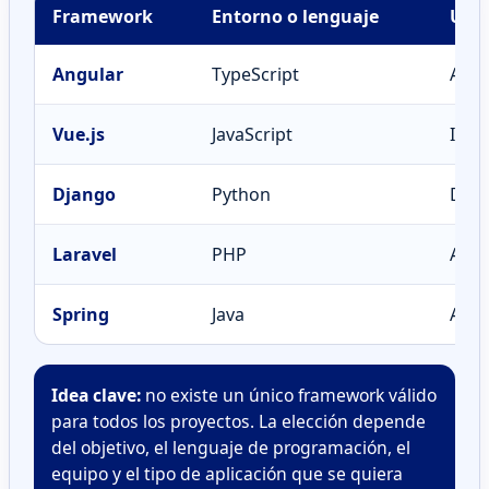
Framework
Entorno o lenguaje
Uso 
Angular
TypeScript
Apli
Vue.js
JavaScript
Inte
Django
Python
Desa
Laravel
PHP
Apli
Spring
Java
Apli
Idea clave:
no existe un único framework válido
para todos los proyectos. La elección depende
del objetivo, el lenguaje de programación, el
equipo y el tipo de aplicación que se quiera