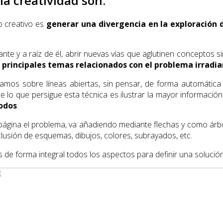
la creatividad son:
so creativo es
generar una divergencia en la exploración 
nte y a raíz de él, abrir nuevas vías que aglutinen conceptos si
 principales temas relacionados con el problema irradi
mos sobre líneas abiertas, sin pensar, de forma automática p
 lo que persigue esta técnica es ilustrar la mayor información 
nodos
.
 página el problema, va añadiendo mediante flechas y como árbo
lusión de esquemas, dibujos, colores, subrayados, etc.
e forma integral todos los aspectos para definir una solución