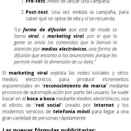
Pre-test
: Antes de lanzar una campaña.
Post-test
: Una vez emitida la campaña, para
saber qué se opina de ella y si se recuerda.
“La
forma de difusión
que está de moda se
llama
viral
, o
marketing viral
, por el que la
gente se envía los contenidos que le llaman la
atención por
medios electrónicos
, una forma de
difusión que encanta a los anunciantes porque les
permite medir la dimensión de su éxito.”
El
marketing viral
explota las redes sociales y otros
medios electrónicos para producir incrementos
exponenciales en “
reconocimiento de marca
” mediante
procesos de autorreplicación por parte del usuario. Se suele
basar en el
boca a boca
mediante medios electrónicos; usa
el efecto de “
red social
” creado por
Internet
y los
modernos servicios de
telefonía móvil
para llegar a una
gran cantidad de personas rápidamente.
Las nuevas fórmulas publicitarias: