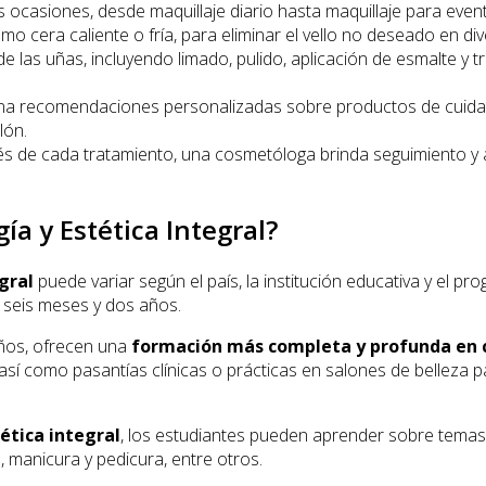
as ocasiones, desde maquillaje diario hasta maquillaje para ev
mo cera caliente o fría, para eliminar el vello no deseado en di
e las uñas, incluyendo limado, pulido, aplicación de esmalte y 
a recomendaciones personalizadas sobre productos de cuidado d
lón.
 de cada tratamiento, una cosmetóloga brinda seguimiento y a
ía y Estética Integral?
egral
puede variar según el país, la institución educativa y el p
e seis meses y dos años.
ños, ofrecen una
formación más completa y profunda en c
 así como pasantías clínicas o prácticas en salones de belleza 
ética integral
, los estudiantes pueden aprender sobre temas c
n, manicura y pedicura, entre otros.